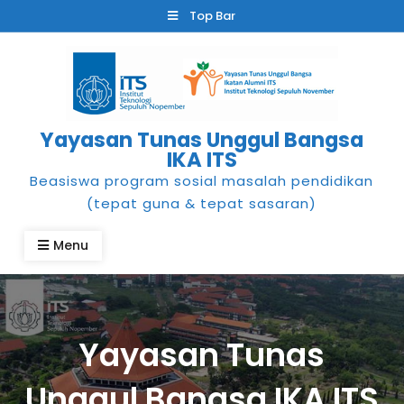
Skip
Top Bar
to
content
Yayasan Tunas Unggul Bangsa
IKA ITS
Beasiswa program sosial masalah pendidikan
(tepat guna & tepat sasaran)
Menu
Yayasan Tunas
Unggul Bangsa IKA ITS