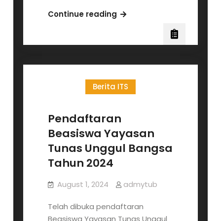
Pengumuman
Continue reading
Seleksi
Administrasi
Pengumuman
Hasil
Seleksi
Berita ITS
Administrasi
Beasiswa
Yayasan
Pendaftaran
Tunas
Beasiswa Yayasan
Unggul
Tunas Unggul Bangsa
Bangsa
Tahun 2024
Tahun
2024
August 1, 2024
admytub
Telah dibuka pendaftaran
Beasiswa Yayasan Tunas Unggul