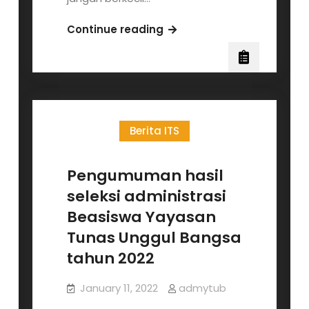
Pengumuman
Continue reading
Penerima
Beasiswa
Yayasan
Tunas
Unggul
Berita ITS
Bangsa
tahun
2022
Pengumuman hasil
seleksi administrasi
Beasiswa Yayasan
Tunas Unggul Bangsa
tahun 2022
January 11, 2022
admytub