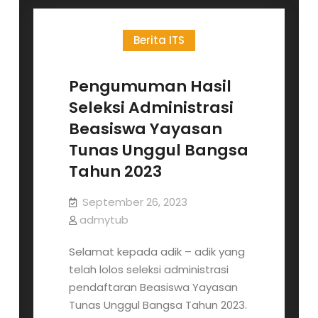
Tunas
Unggul
Berita ITS
Bangsa
tahun
2023
Pengumuman Hasil
Seleksi Administrasi
Beasiswa Yayasan
Tunas Unggul Bangsa
Tahun 2023
September 26, 2023
admytub
Selamat kepada adik – adik yang
telah lolos seleksi administrasi
pendaftaran Beasiswa Yayasan
Tunas Unggul Bangsa Tahun 2023.