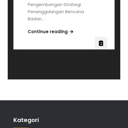
Pengembangan Strategi
Penanggulangan Bencana
Badan…
Menjawab
Continue reading
Tantangan
Industri
Pariwisata
di
Masa
Pandemi
Posts
Older posts
navigation
Kategori