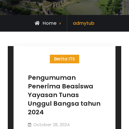
View
Home
admytub
all
posts
by
Berita ITS
Pengumuman
Penerima Beasiswa
Yayasan Tunas
Unggul Bangsa tahun
2024
October 28, 2024