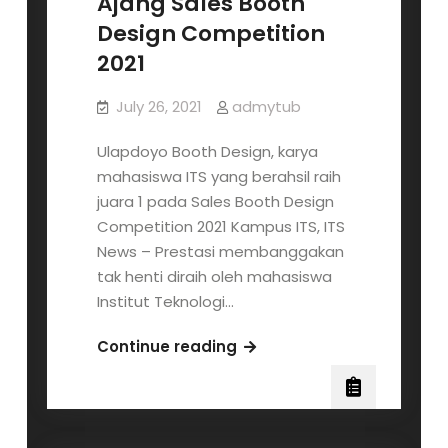
Ajang Sales Booth
2022
Design Competition
2021
July 26, 2021
admytub
Ulapdoyo Booth Design, karya
mahasiswa ITS yang berahsil raih
juara 1 pada Sales Booth Design
Competition 2021 Kampus ITS, ITS
News – Prestasi membanggakan
tak henti diraih oleh mahasiswa
Institut Teknologi…
ITS
Continue reading
Dominasi
Juara
di
Ajang