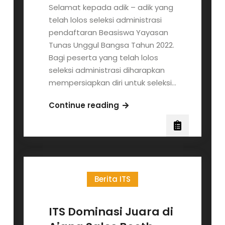
Selamat kepada adik – adik yang
telah lolos seleksi administrasi
pendaftaran Beasiswa Yayasan
Tunas Unggul Bangsa Tahun 2022.
Bagi peserta yang telah lolos
seleksi administrasi diharapkan
mempersiapkan diri untuk seleksi…
Pengumuman
Continue reading
hasil
seleksi
administrasi
Beasiswa
Yayasan
Berita ITS
Tunas
Unggul
Bangsa
ITS Dominasi Juara di
tahun