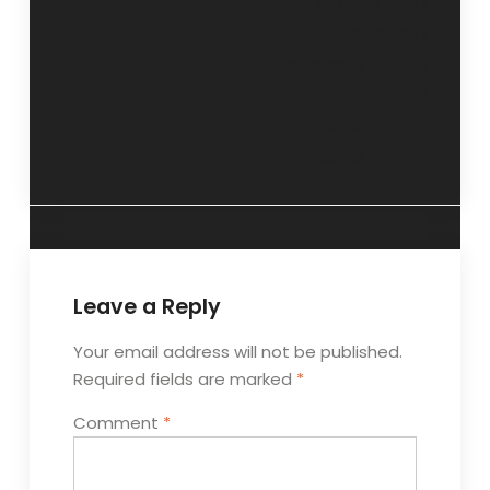
Post
Terkait kuota
penerima
navigation
beasiswa Tunas
Unggul Bangsa ini
apakah ada
batasan?
Leave a Reply
Your email address will not be published.
Required fields are marked
*
Comment
*